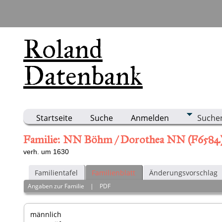
Roland
Datenbank
Startseite
Suche
Anmelden
Suche
Familie: NN Böhm / Dorothea NN (F6584
verh. um 1630
Familientafel
Familienblatt
Änderungsvorschlag
Angaben zur Familie
|
PDF
männlich