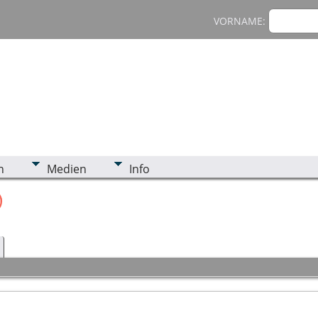
VORNAME:
n
Medien
Info
)