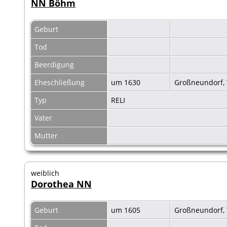
NN Böhm
Geburt
Tod
Beerdigung
Eheschließung
um 1630
Großneundorf, T
Typ
RELI
Vater
Mutter
weiblich
Dorothea NN
Geburt
um 1605
Großneundorf, T