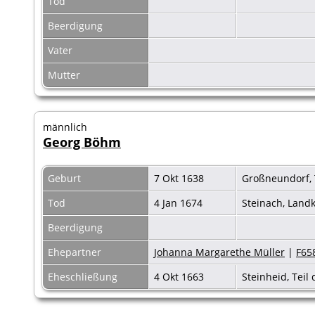
Tod
Beerdigung
Vater
Mutter
männlich
Georg Böhm
Geburt
7 Okt 1638
Großneundorf, T
Tod
4 Jan 1674
Steinach, Land
Beerdigung
Ehepartner
Johanna Margarethe Müller
|
F65
Eheschließung
4 Okt 1663
Steinheid, Tei