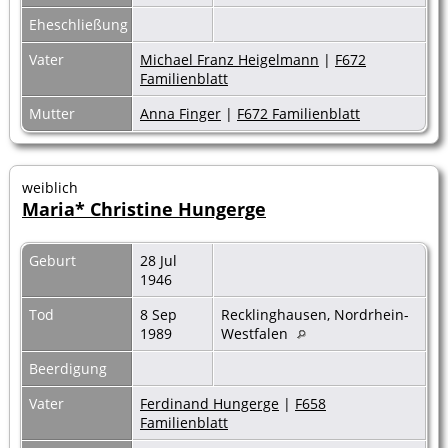
Eheschließung
Vater
Michael Franz Heigelmann
|
F672
Familienblatt
Mutter
Anna Finger
|
F672 Familienblatt
weiblich
Maria* Christine Hungerge
Geburt
28 Jul
1946
Tod
8 Sep
Recklinghausen, Nordrhein-
1989
Westfalen
Beerdigung
Vater
Ferdinand Hungerge
|
F658
Familienblatt