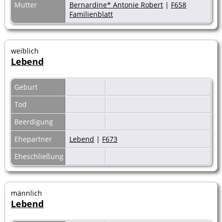
Mutter
Bernardine* Antonie Robert
|
F658
Familienblatt
weiblich
Lebend
Geburt
Tod
Beerdigung
Ehepartner
Lebend
|
F673
Eheschließung
männlich
Lebend