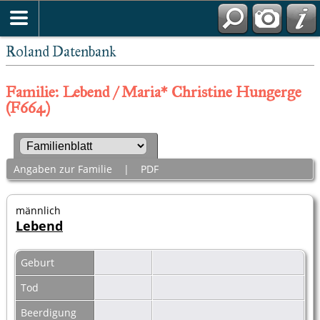
Roland Datenbank
Familie: Lebend / Maria* Christine Hungerge
(F664)
Angaben zur Familie
|
PDF
männlich
Lebend
Geburt
Tod
Beerdigung