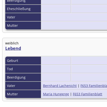
Beerdigung
Eheschließung
Vater
Mutter
weiblich
Lebend
Geburt
Tod
Beerdigung
Vater
Bernhard Lachenicht
|
F653 Familienbla
Mutter
Maria Hungerge
|
F653 Familienblatt