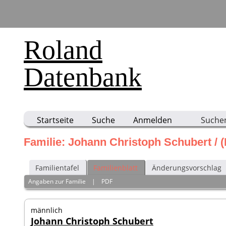
Roland
Datenbank
Startseite
Suche
Anmelden
Suche
Familie: Johann Christoph Schubert / (
Familientafel
Familienblatt
Änderungsvorschlag
Angaben zur Familie
|
PDF
männlich
Johann Christoph Schubert