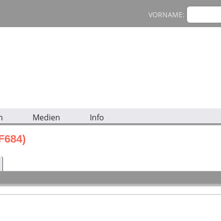
VORNAME:
n
Medien
Info
F684)