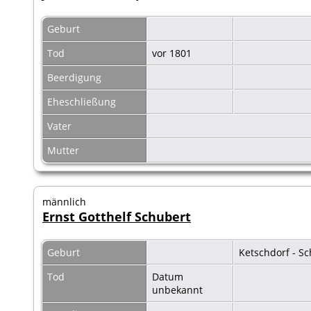
Geburt
Tod
vor 1801
Beerdigung
Eheschließung
Vater
Mutter
männlich
Ernst Gotthelf Schubert
Geburt
Ketschdorf - S
Tod
Datum
unbekannt