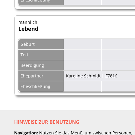
männlich
Lebend
Geburt
Tod
Beerdigung
Ehepartner
Karoline Schmidt
|
F7816
Eheschließung
HINWEISE ZUR BENUTZUNG
Navigation:
Nutzen Sie das Menü, um zwischen Personen,