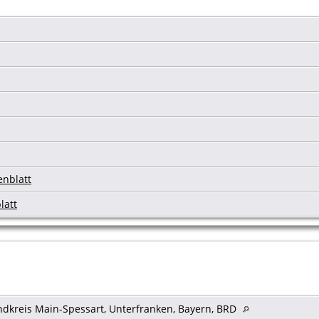
enblatt
latt
andkreis Main-Spessart, Unterfranken, Bayern, BRD