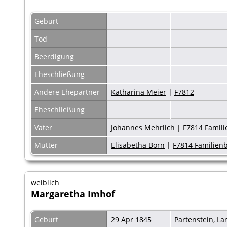
Geburt
Tod
Beerdigung
Eheschließung
Andere Ehepartner
Katharina Meier
|
F7812
Eheschließung
Vater
Johannes Mehrlich
|
F7814 Famili
Mutter
Elisabetha Born
|
F7814 Familienb
weiblich
Margaretha Imhof
Geburt
29 Apr 1845
Partenstein, L