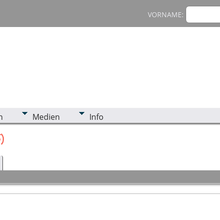
VORNAME:
n
Medien
Info
)