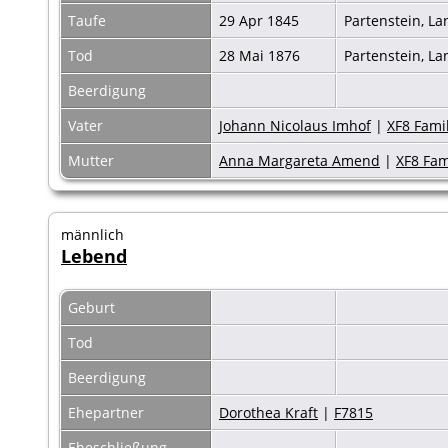
Taufe
29 Apr 1845
Partenstein, L
Tod
28 Mai 1876
Partenstein, L
Beerdigung
Vater
Johann Nicolaus Imhof
|
XF8 Famil
Mutter
Anna Margareta Amend
|
XF8 Fam
männlich
Lebend
Geburt
Tod
Beerdigung
Ehepartner
Dorothea Kraft
|
F7815
Eheschließung