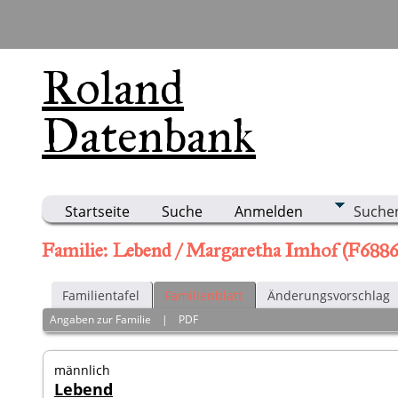
Roland
Datenbank
Startseite
Suche
Anmelden
Suche
Familie: Lebend / Margaretha Imhof (F6886
Familientafel
Familienblatt
Änderungsvorschlag
Angaben zur Familie
|
PDF
männlich
Lebend