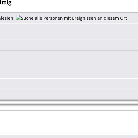
ittig
hlesien