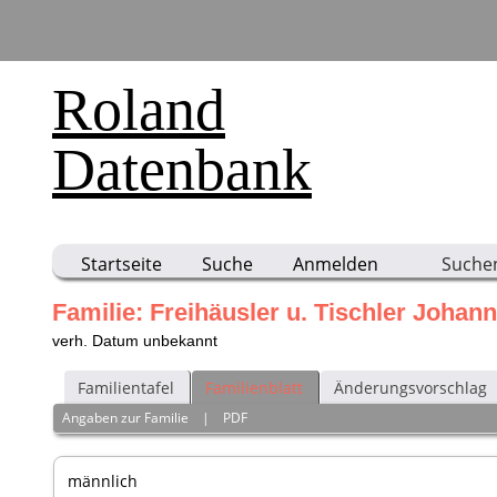
Roland
Datenbank
Startseite
Suche
Anmelden
Suche
Familie: Freihäusler u. Tischler Johann
verh. Datum unbekannt
Familientafel
Familienblatt
Änderungsvorschlag
Angaben zur Familie
|
PDF
männlich