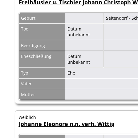
Freihäusler u. Tischler Johann Christoph W
Geburt
Seitendorf - Sc
Tod
Datum
unbekannt
Beerdigung
Eheschließung
Datum
unbekannt
Typ
Ehe
Vater
Mutter
weiblich
Johanne Eleonore n.n. verh. Wittig