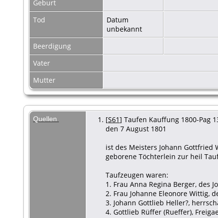
Geburt
Tod
Datum
unbekannt
Beerdigung
Vater
Mutter
Quellen
[
S61
] Taufen Kauffung 1800-Pag 13
den 7 August 1801
ist des Meisters Johann Gottfried 
geborene Töchterlein zur heil Ta
Taufzeugen waren:
1. Frau Anna Regina Berger, des J
2. Frau Johanne Eleonore Wittig, d
3. Johann Gottlieb Heller?, herrsch
4. Gottlieb Rüffer (Rueffer), Freig