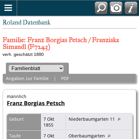
Roland Datenbank
Familie: Franz Borgias Petsch / Franziska
Simandl (F7243)
verh. geschätzt 1880
Angaben zur Familie
|
PDF
männlich
Franz Borgias Petsch
Geburt
7 Okt
Niederbaumgarten 11
1855
Taufe
7 Okt
Oberbaumgarten