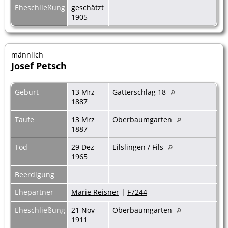
Eheschließung
geschätzt
1905
männlich
Josef Petsch
Geburt
13 Mrz
Gatterschlag 18
1887
Taufe
13 Mrz
Oberbaumgarten
1887
Tod
29 Dez
Eilslingen / Fils
1965
Beerdigung
Ehepartner
Marie Reisner
|
F7244
Eheschließung
21 Nov
Oberbaumgarten
1911