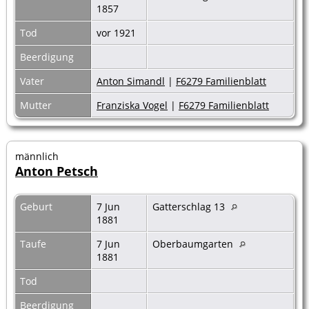
1857
Tod
vor 1921
Beerdigung
Vater
Anton Simandl
|
F6279 Familienblatt
Mutter
Franziska Vogel
|
F6279 Familienblatt
männlich
Anton Petsch
Geburt
7 Jun
Gatterschlag 13
1881
Taufe
7 Jun
Oberbaumgarten
1881
Tod
Beerdigung