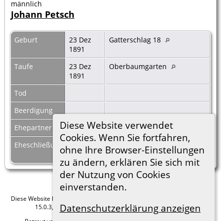
männlich
Johann Petsch
Geburt
23 Dez
Gatterschlag 18
1891
Taufe
23 Dez
Oberbaumgarten
1891
Tod
Beerdigung
Diese Website verwendet
Ehepartner
Karolina Binder
|
F8121
Cookies. Wenn Sie fortfahren,
Eheschließung
11 Jan
Hosterschlag
ohne Ihre Browser-Einstellungen
1921
zu ändern, erklären Sie sich mit
der Nutzung von Cookies
einverstanden.
Diese Website läuft mit
The Next Generation of Genealogy Sitebuilding
v.
Datenschutzerklärung anzeigen
15.0.3, programmiert von Darrin Lythgoe © 2001-2026.