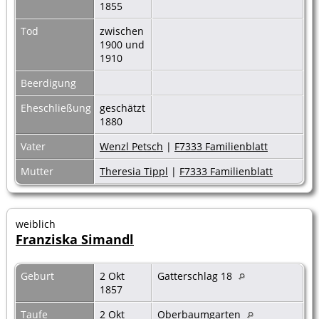
1855
Tod
zwischen
1900 und
1910
Beerdigung
Eheschließung
geschätzt
1880
Vater
Wenzl Petsch
|
F7333 Familienblatt
Mutter
Theresia Tippl
|
F7333 Familienblatt
weiblich
Franziska Simandl
Geburt
2 Okt
Gatterschlag 18
1857
Taufe
2 Okt
Oberbaumgarten