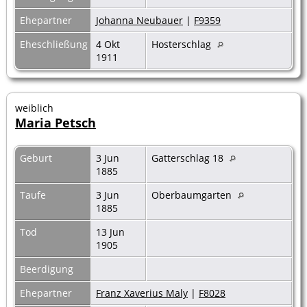
Ehepartner
Johanna Neubauer
|
F9359
Eheschließung
4 Okt
Hosterschlag
1911
weiblich
Maria Petsch
Geburt
3 Jun
Gatterschlag 18
1885
Taufe
3 Jun
Oberbaumgarten
1885
Tod
13 Jun
1905
Beerdigung
Ehepartner
Franz Xaverius Maly
|
F8028