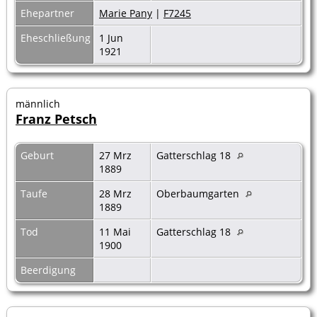
Ehepartner
Marie Pany
|
F7245
Eheschließung
1 Jun
1921
männlich
Franz Petsch
Geburt
27 Mrz
Gatterschlag 18
1889
Taufe
28 Mrz
Oberbaumgarten
1889
Tod
11 Mai
Gatterschlag 18
1900
Beerdigung