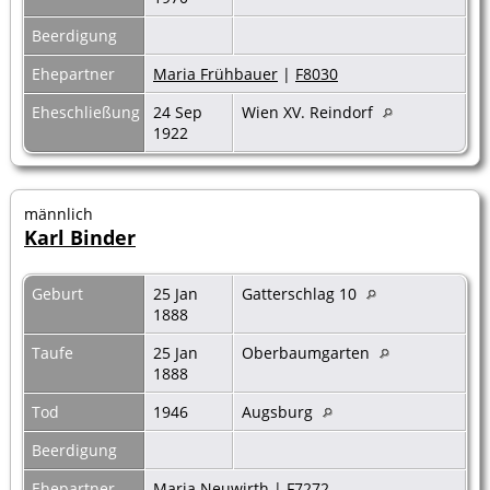
Beerdigung
Ehepartner
Maria Frühbauer
|
F8030
Eheschließung
24 Sep
Wien XV. Reindorf
1922
männlich
Karl Binder
Geburt
25 Jan
Gatterschlag 10
1888
Taufe
25 Jan
Oberbaumgarten
1888
Tod
1946
Augsburg
Beerdigung
Ehepartner
Maria Neuwirth
|
F7272