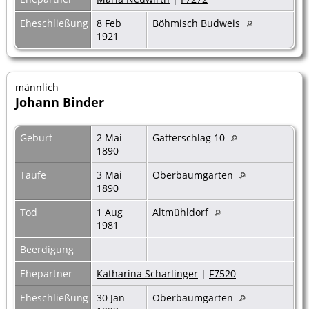
Eheschließung
8 Feb
Böhmisch Budweis
1921
männlich
Johann Binder
Geburt
2 Mai
Gatterschlag 10
1890
Taufe
3 Mai
Oberbaumgarten
1890
Tod
1 Aug
Altmühldorf
1981
Beerdigung
Ehepartner
Katharina Scharlinger
|
F7520
Eheschließung
30 Jan
Oberbaumgarten