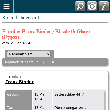
Roland Datenbank
Familie: Franz Binder / Elisabeth Glaser
(F7301)
verh. 29 Jan 1884
Angaben zur Familie
|
PDF
männlich
Franz Binder
Geburt
13 Mai
Gatterschlag 44
1854
Taufe
13 Mai
Oberbaumgarten