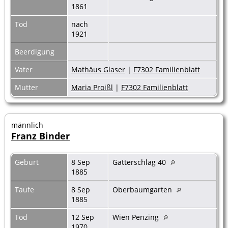
1861
Tod
nach
1921
Beerdigung
Vater
Mathäus Glaser
|
F7302 Familienblatt
Mutter
Maria Proißl
|
F7302 Familienblatt
männlich
Franz Binder
Geburt
8 Sep
Gatterschlag 40
1885
Taufe
8 Sep
Oberbaumgarten
1885
Tod
12 Sep
Wien Penzing
1970