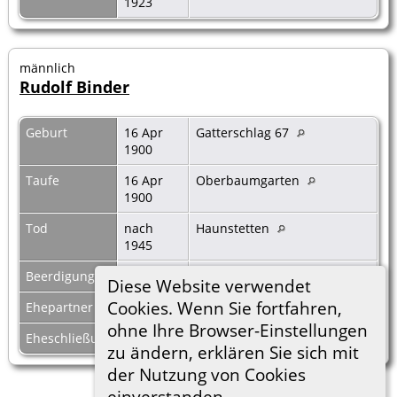
1923
männlich
Rudolf Binder
Geburt
16 Apr
Gatterschlag 67
1900
Taufe
16 Apr
Oberbaumgarten
1900
Tod
nach
Haunstetten
1945
Beerdigung
Diese Website verwendet
Cookies. Wenn Sie fortfahren,
Ehepartner
n.f. N.N., (verh. Binder)
|
F7523
ohne Ihre Browser-Einstellungen
Eheschließung
um 1925
zu ändern, erklären Sie sich mit
der Nutzung von Cookies
einverstanden.