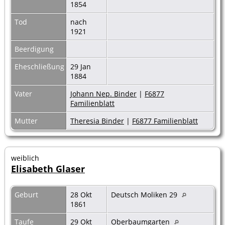
1854
Tod
nach
1921
Beerdigung
Eheschließung
29 Jan
1884
Vater
Johann Nep. Binder
|
F6877
Familienblatt
Mutter
Theresia Binder
|
F6877 Familienblatt
weiblich
Elisabeth Glaser
Geburt
28 Okt
Deutsch Moliken 29
1861
Taufe
29 Okt
Oberbaumgarten