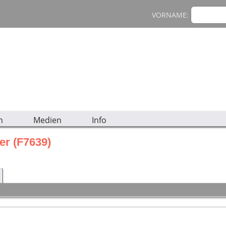
VORNAME:
n
Medien
Info
er (F7639)