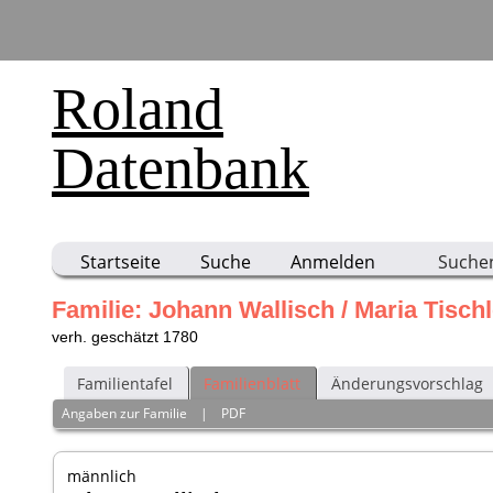
Roland
Datenbank
Startseite
Suche
Anmelden
Suche
Familie: Johann Wallisch / Maria Tischl
verh. geschätzt 1780
Familientafel
Familienblatt
Änderungsvorschlag
Angaben zur Familie
|
PDF
männlich