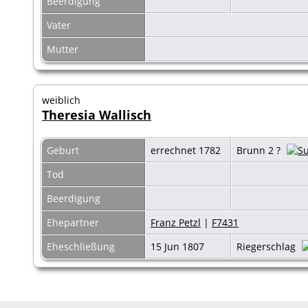
Beerdigung
Vater
Mutter
weiblich
Theresia Wallisch
Geburt
errechnet 1782
Brunn 2 ?
Tod
Beerdigung
Ehepartner
Franz Petzl
|
F7431
Eheschließung
15 Jun 1807
Riegerschlag