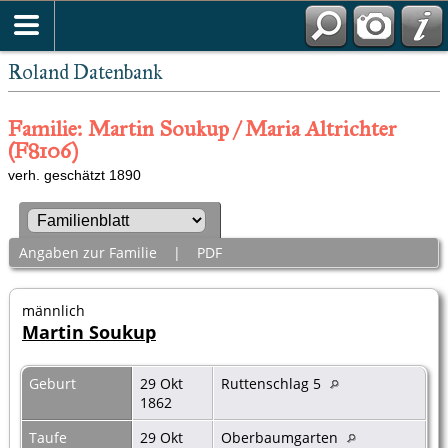
Roland Datenbank
Familie: Martin Soukup / Maria Altrichter
(F8106)
verh. geschätzt 1890
Angaben zur Familie
|
PDF
männlich
Martin Soukup
Geburt
29 Okt
Ruttenschlag 5
1862
Taufe
29 Okt
Oberbaumgarten