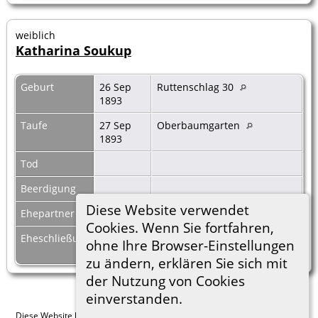
weiblich
Katharina Soukup
Geburt
26 Sep
Ruttenschlag 30
1893
Taufe
27 Sep
Oberbaumgarten
1893
Tod
Beerdigung
Diese Website verwendet
Ehepartner
Vincenc Garhöfer
|
F8132
Cookies. Wenn Sie fortfahren,
Eheschließung
30 Jan
Oberbaumgarten
ohne Ihre Browser-Einstellungen
1922
zu ändern, erklären Sie sich mit
der Nutzung von Cookies
einverstanden.
Diese Website läuft mit
The Next Generation of Genealogy Sitebuilding
v.