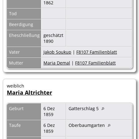
1862
Tod
Beerdigung
Eheschließung
geschätzt
1890
Vater
Jakob Soukup
|
F8107 Familienblatt
Mutter
Maria Demal
|
F8107 Familienblatt
weiblich
Maria Altrichter
Geburt
6 Dez
Gatterschlag 5
1859
Taufe
6 Dez
Oberbaumgarten
1859