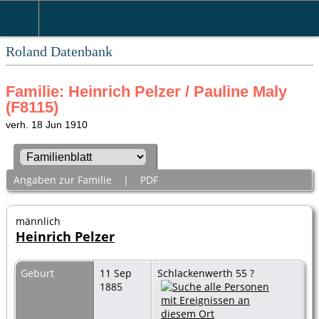
Roland Datenbank
Familie: Heinrich Pelzer / Pauline Maly
(F8115)
verh. 18 Jun 1910
Angaben zur Familie
|
PDF
männlich
Heinrich Pelzer
Geburt
11 Sep
Schlackenwerth 55 ?
1885