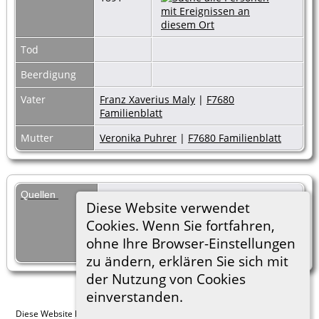
Tod
Beerdigung
Vater
Franz Xaverius Maly
|
F7680
Familienblatt
Mutter
Veronika Puhrer
|
F7680 Familienblatt
Quellen
[
S96
] Oberbaumgarten, Pfarre, 13
Diese Website verwendet
Jun 2017, Taufmatrikel, eigene
Abschrift.
Cookies. Wenn Sie fortfahren,
Archiv Wittingau, Internet, Buch
ohne Ihre Browser-Einstellungen
10A, Aufnahme 80
zu ändern, erklären Sie sich mit
der Nutzung von Cookies
einverstanden.
Diese Website läuft mit
The Next Generation of Genealogy Sitebuilding
v.