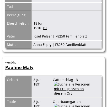
Tod
Beerdigung
Eheschließung
18 Jun
1910 [
1
]
Vater
Josef Pelzer
|
F8250 Familienblatt
Mutter
Anna Espig
|
F8250 Familienblatt
weiblich
Pauline Maly
Geburt
3 Jun
Gatterschlag 13
1891
Taufe
3 Jun
Oberbaumgarten
1891