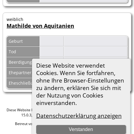
weiblich
Mathilde von Aquitanien
Geburt
Tod
Beerdigung
Diese Website verwendet
Cookies. Wenn Sie fortfahren,
Ehepartner
Herzog Gerhard von Poitou
|
F1848
ohne Ihre Browser-Einstellungen
Eheschließung
vor 839
zu ändern, erklären Sie sich mit
der Nutzung von Cookies
einverstanden.
Diese Website läuft mit
The Next Generation of Genealogy Sitebuilding
v.
Datenschutzerklärung anzeigen
15.0.3, programmiert von Darrin Lythgoe © 2001-2026.
Betreut von
Roland zu Dortmund e.V.
. |
Datenschutzerklärung
.
Verstanden
Hier geht es zum Impressum