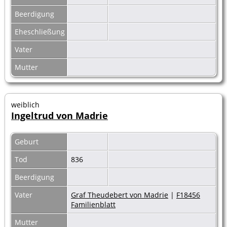
Beerdigung
Eheschließung
Vater
Mutter
weiblich
Ingeltrud von Madrie
Geburt
Tod
836
Beerdigung
Vater
Graf Theudebert von Madrie
|
F18456
Familienblatt
Mutter