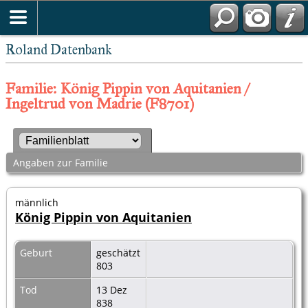
Roland Datenbank
Familie: König Pippin von Aquitanien /
Ingeltrud von Madrie (F8701)
Angaben zur Familie
männlich
König Pippin von Aquitanien
Geburt
geschätzt
803
Tod
13 Dez
838