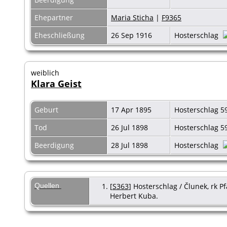
Ehepartner
Maria Sticha
|
F9365
Eheschließung
26 Sep 1916
Hosterschlag
weiblich
Klara Geist
Geburt
17 Apr 1895
Hosterschlag 5
Tod
26 Jul 1898
Hosterschlag 5
Beerdigung
28 Jul 1898
Hosterschlag
Quellen
[
S363
] Hosterschlag / Člunek, rk Pf
Herbert Kuba.