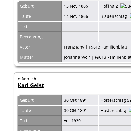
Geburt
13 Nov 1866
Höfling 2
Taufe
14 Nov 1866
Blauenschlag
Tod
Beerdigung
Vater
Franz Jany
|
F9613 Familienblatt
Mutter
Johanna Wolf
|
F9613 Familienbla
männlich
Karl Geist
Geburt
30 Okt 1891
Hosterschlag 5
Taufe
30 Okt 1891
Hosterschlag
Tod
vor 1920
Beerdigung