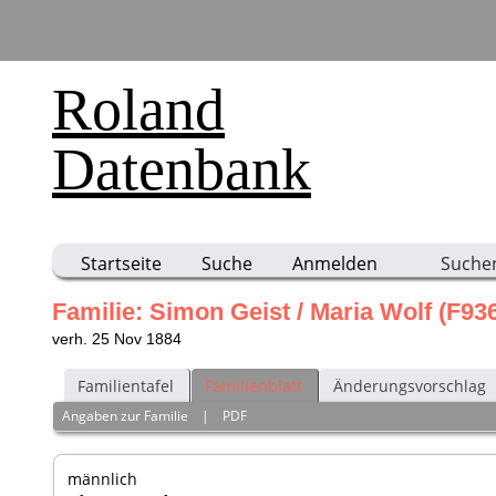
Roland
Datenbank
Startseite
Suche
Anmelden
Suche
Familie: Simon Geist / Maria Wolf (F93
verh. 25 Nov 1884
Familientafel
Familienblatt
Änderungsvorschlag
Angaben zur Familie
|
PDF
männlich