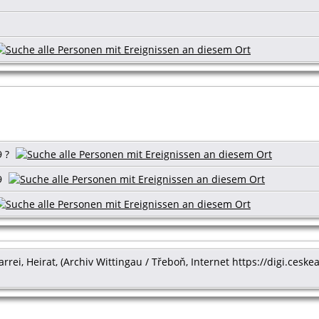
9 ?
9
arrei, Heirat, (Archiv Wittingau / Třeboň, Internet https://digi.ceske