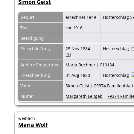
Simon Geist
Geburt
errechnet 1849
Hosterschlag 5
Tod
vor 1916
Beerdigung
Eheschließung
25 Nov 1884
Hosterschlag [
[
1
]
Andere Ehepartner
Maria Buchner
|
F10134
Eheschließung
31 Aug 1880
Hosterschlag
Vater
Simon Geist
|
F9374 Familienblatt
Mutter
Margareth Leitgeb
|
F9374 Famili
weiblich
Maria Wolf