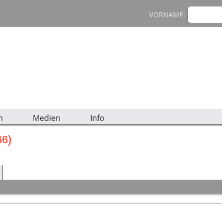
VORNAME:
n
Medien
Info
66)