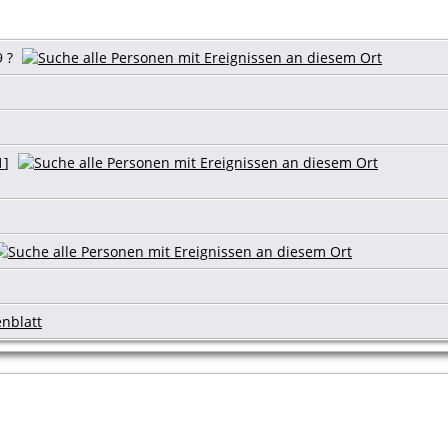
9 ?
1
]
enblatt