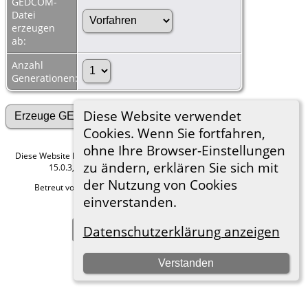
GEDCOM-
Datei
erzeugen
ab:
Anzahl
Generationen:
Diese Website verwendet
Cookies. Wenn Sie fortfahren,
ohne Ihre Browser-Einstellungen
Diese Website läuft mit
The Next Generation of Genealogy Sitebuilding
v.
zu ändern, erklären Sie sich mit
15.0.3, programmiert von Darrin Lythgoe © 2001-2026.
der Nutzung von Cookies
Betreut von
Roland zu Dortmund e.V.
. |
Datenschutzerklärung
.
einverstanden.
Hier geht es zum Impressum
Zur Desktop-Webseite wechseln
Datenschutzerklärung anzeigen
Verstanden