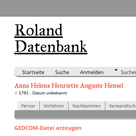
Roland
Datenbank
Startseite
Suche
Anmelden
Suche
Anna Helena Henriette Auguste Hensel
1781 - Datum unbekannt
Person
Vorfahren
Nachkommen
Verwandtsch
GEDCOM-Datei erzeugen