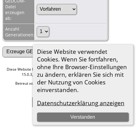
GEDCOM-
Datei
erzeugen
ab:
Anzahl
Generationen:
Diese Website verwendet
Cookies. Wenn Sie fortfahren,
ohne Ihre Browser-Einstellungen
Diese Website läuft mit
The Next Generation of Genealogy Sitebuilding
v.
zu ändern, erklären Sie sich mit
15.0.3, programmiert von Darrin Lythgoe © 2001-2026.
der Nutzung von Cookies
Betreut von
Roland zu Dortmund e.V.
. |
Datenschutzerklärung
.
einverstanden.
Hier geht es zum Impressum
Zur Desktop-Webseite wechseln
Datenschutzerklärung anzeigen
Verstanden