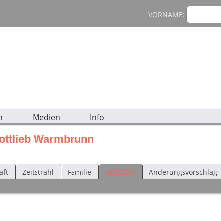
VORNAME:
n
Medien
Info
ottlieb Warmbrunn
aft
Zeitstrahl
Familie
GEDCOM
Änderungsvorschlag