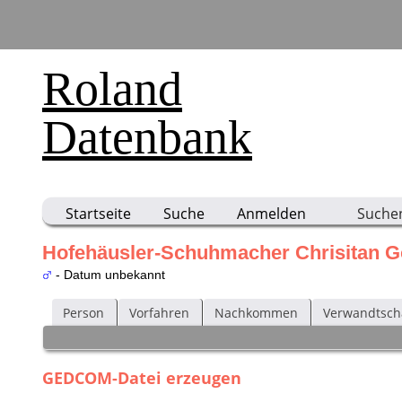
Roland
Datenbank
Startseite
Suche
Anmelden
Suche
Hofehäusler-Schuhmacher Chrisitan G
- Datum unbekannt
Person
Vorfahren
Nachkommen
Verwandtsch
GEDCOM-Datei erzeugen