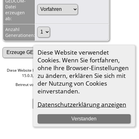
GEDCOM-
Datei
erzeugen
ab:
Anzahl
Generationen:
Diese Website verwendet
Cookies. Wenn Sie fortfahren,
ohne Ihre Browser-Einstellungen
Diese Website läuft mit
The Next Generation of Genealogy Sitebuilding
v.
zu ändern, erklären Sie sich mit
15.0.3, programmiert von Darrin Lythgoe © 2001-2026.
der Nutzung von Cookies
Betreut von
Roland zu Dortmund e.V.
. |
Datenschutzerklärung
.
einverstanden.
Hier geht es zum Impressum
Zur Desktop-Webseite wechseln
Datenschutzerklärung anzeigen
Verstanden