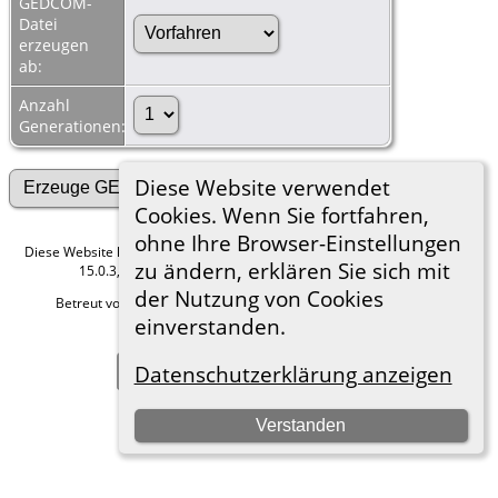
GEDCOM-
Datei
erzeugen
ab:
Anzahl
Generationen:
Diese Website verwendet
Cookies. Wenn Sie fortfahren,
ohne Ihre Browser-Einstellungen
Diese Website läuft mit
The Next Generation of Genealogy Sitebuilding
v.
zu ändern, erklären Sie sich mit
15.0.3, programmiert von Darrin Lythgoe © 2001-2026.
der Nutzung von Cookies
Betreut von
Roland zu Dortmund e.V.
. |
Datenschutzerklärung
.
einverstanden.
Hier geht es zum Impressum
Zur Desktop-Webseite wechseln
Datenschutzerklärung anzeigen
Verstanden