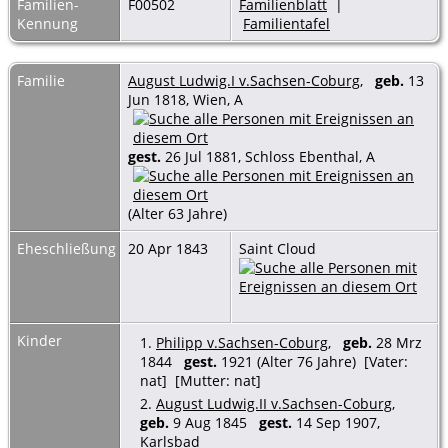
Familien-
F00502
Familienblatt
|
Kennung
Familientafel
Familie
August Ludwig.I v.Sachsen-Coburg
,
geb.
13
Jun 1818, Wien, A
gest.
26 Jul 1881, Schloss Ebenthal, A
(Alter 63 Jahre)
Eheschließung
20 Apr 1843
Saint Cloud
Kinder
1.
Philipp v.Sachsen-Coburg
,
geb.
28 Mrz
1844
gest.
1921 (Alter 76 Jahre) [Vater:
nat] [Mutter: nat]
2.
August Ludwig.II v.Sachsen-Coburg
,
geb.
9 Aug 1845
gest.
14 Sep 1907,
Karlsbad