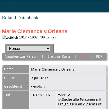
Roland Datenbank
Marie Clemence v.Orleans
1817 - 1907 (89 Jahre)
Angaben zur Person
|
Ereignis-Karte
|
Alle
|
PDF
Name
Marie Clemence
v.Orleans
Geburt
3 Jun 1817
Geschlecht
weiblich
Tod
16 Feb 1907
Wien, A