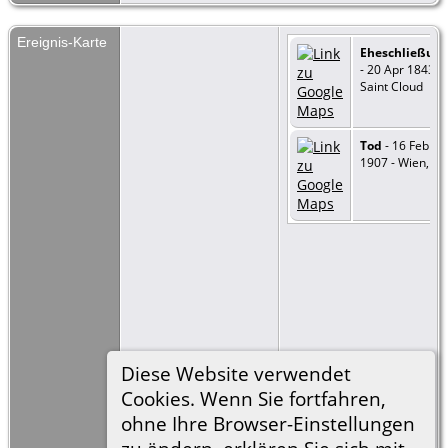
Ereignis-Karte
Eheschließun
- 20 Apr 1843 -
Saint Cloud
Tod
- 16 Feb
1907 - Wien, A
Diese Website verwendet
Cookies. Wenn Sie fortfahren,
ohne Ihre Browser-Einstellungen
=
Link zu Google
Earth