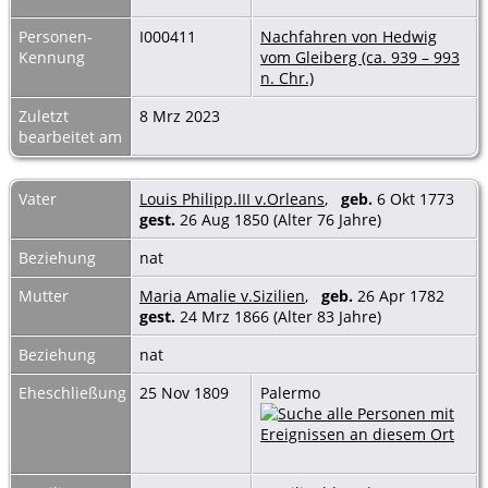
Personen-
I000411
Nachfahren von Hedwig
Kennung
vom Gleiberg (ca. 939 – 993
n. Chr.)
Zuletzt
8 Mrz 2023
bearbeitet am
Vater
Louis Philipp.III v.Orleans
,
geb.
6 Okt 1773
gest.
26 Aug 1850 (Alter 76 Jahre)
Beziehung
nat
Mutter
Maria Amalie v.Sizilien
,
geb.
26 Apr 1782
gest.
24 Mrz 1866 (Alter 83 Jahre)
Beziehung
nat
Eheschließung
25 Nov 1809
Palermo