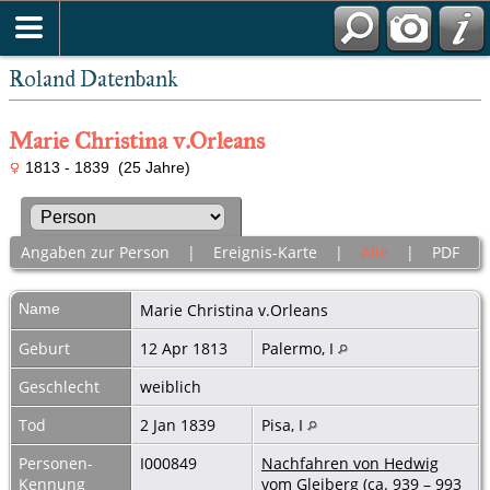
Roland Datenbank
Marie Christina v.Orleans
1813 - 1839 (25 Jahre)
Angaben zur Person
|
Ereignis-Karte
|
Alle
|
PDF
Name
Marie Christina
v.Orleans
Geburt
12 Apr 1813
Palermo, I
Geschlecht
weiblich
Tod
2 Jan 1839
Pisa, I
Personen-
I000849
Nachfahren von Hedwig
Kennung
vom Gleiberg (ca. 939 – 993