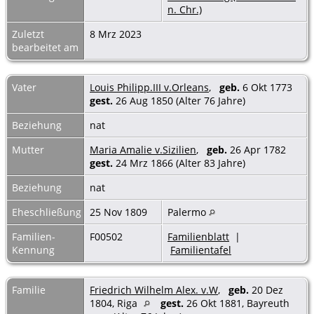
n. Chr.)
Zuletzt
8 Mrz 2023
bearbeitet am
Vater
Louis Philipp.III v.Orleans
,
geb.
6 Okt 1773
gest.
26 Aug 1850 (Alter 76 Jahre)
Beziehung
nat
Mutter
Maria Amalie v.Sizilien
,
geb.
26 Apr 1782
gest.
24 Mrz 1866 (Alter 83 Jahre)
Beziehung
nat
Eheschließung
25 Nov 1809
Palermo
Familien-
F00502
Familienblatt
|
Kennung
Familientafel
Familie
Friedrich Wilhelm Alex. v.W
,
geb.
20 Dez
1804, Riga
gest.
26 Okt 1881, Bayreuth