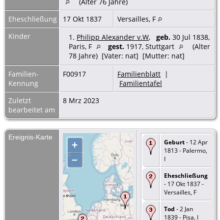
(Alter 76 Jahre)
Eheschließung
17 Okt 1837
Versailles, F
Kinder
1.
Philipp Alexander v.W
,
geb.
30 Jul 1838,
Paris, F
gest.
1917, Stuttgart
(Alter
78 Jahre) [Vater: nat] [Mutter: nat]
Familien-
F00917
Familienblatt
|
Kennung
Familientafel
Zuletzt
8 Mrz 2023
bearbeitet am
Ereignis-Karte
Geburt
- 12 Apr
+
1813 - Palermo,
–
I
Eheschließung
- 17 Okt 1837 -
Versailles, F
Tod
- 2 Jan
1839 - Pisa, I