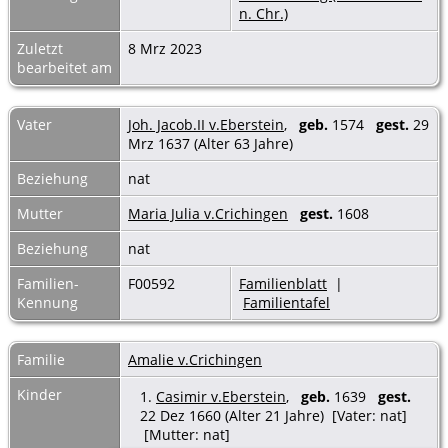
n. Chr.)
Zuletzt
8 Mrz 2023
bearbeitet am
Vater
Joh. Jacob.II v.Eberstein
,
geb.
1574
gest.
29
Mrz 1637 (Alter 63 Jahre)
Beziehung
nat
Mutter
Maria Julia v.Crichingen
gest.
1608
Beziehung
nat
Familien-
F00592
Familienblatt
|
Kennung
Familientafel
Familie
Amalie v.Crichingen
Kinder
1.
Casimir v.Eberstein
,
geb.
1639
gest.
22 Dez 1660 (Alter 21 Jahre) [Vater: nat]
[Mutter: nat]