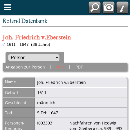
Roland Datenbank
Joh. Friedrich v.Eberstein
1611 - 1647 (36 Jahre)
Angaben zur Person
|
Alle
|
PDF
Name
Joh. Friedrich
v.Eberstein
Geburt
1611
Geschlecht
männlich
Tod
5 Feb 1647
Personen-
I003303
Nachfahren von Hedwig
Kennung
vom Gleiberg (ca. 939 – 993