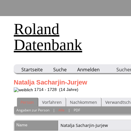
Roland
Datenbank
Startseite
Suche
Anmelden
Suche
Natalja Sacharjin-Jurjew
1714 - 1728 (14 Jahre)
Person
Vorfahren
Nachkommen
Verwandtsch
Angaben zur Person
|
Alle
|
PDF
Name
Natalja
Sacharjin-Jurjew