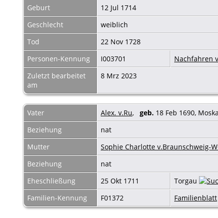
Geburt
12 Jul 1714
Geschlecht
weiblich
Tod
22 Nov 1728
Personen-Kennung
I003701
Nachfahren v
Zuletzt bearbeitet
8 Mrz 2023
am
Vater
Alex. v.Ru
,
geb.
18 Feb 1690, Mosk
Beziehung
nat
Mutter
Sophie Charlotte v.Braunschweig-W
Beziehung
nat
Eheschließung
25 Okt 1711
Torgau
Familien-Kennung
F01372
Familienblatt