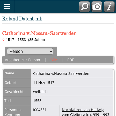
Roland Datenbank
Catharina v.Nassau-Saarwerden
1517 - 1553 (35 Jahre)
Angaben zur Person
|
Alle
|
PDF
Name
Catharina
v.Nassau-Saarwerden
Geburt
11 Nov 1517
Geschlecht
weiblich
Tod
1553
Personen-
I004351
Nachfahren von Hedwig
Kennung
vom Gleiberg (ca. 939 – 993