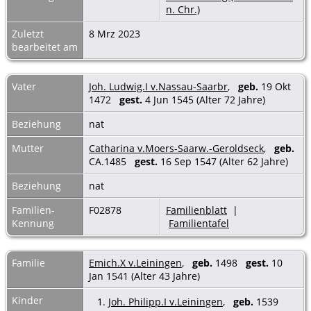
n. Chr.)
Zuletzt
8 Mrz 2023
bearbeitet am
Vater
Joh. Ludwig.I v.Nassau-Saarbr
,
geb.
19 Okt
1472
gest.
4 Jun 1545 (Alter 72 Jahre)
Beziehung
nat
Mutter
Catharina v.Moers-Saarw.-Geroldseck
,
geb.
CA.1485
gest.
16 Sep 1547 (Alter 62 Jahre)
Beziehung
nat
Familien-
F02878
Familienblatt
|
Kennung
Familientafel
Familie
Emich.X v.Leiningen
,
geb.
1498
gest.
10
Jan 1541 (Alter 43 Jahre)
Kinder
1.
Joh. Philipp.I v.Leiningen
,
geb.
1539