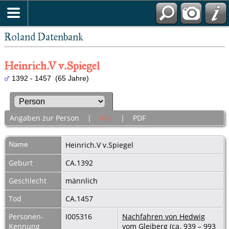
Roland Datenbank
Heinrich.V v.Spiegel
1392 - 1457 (65 Jahre)
Angaben zur Person
|
Alle
|
PDF
Name
Heinrich.V
v.Spiegel
Geburt
CA.1392
Geschlecht
männlich
Tod
CA.1457
Personen-
I005316
Nachfahren von Hedwig
Kennung
vom Gleiberg (ca. 939 – 993