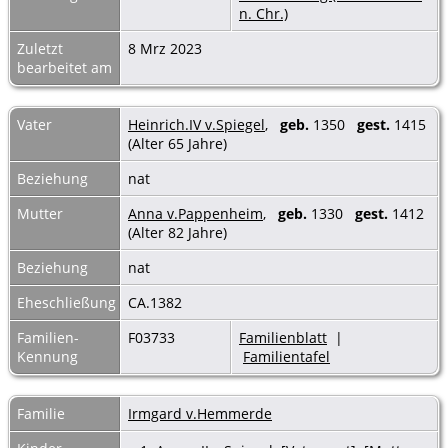
n. Chr.)
Zuletzt
8 Mrz 2023
bearbeitet am
Vater
Heinrich.IV v.Spiegel
,
geb.
1350
gest.
1415
(Alter 65 Jahre)
Beziehung
nat
Mutter
Anna v.Pappenheim
,
geb.
1330
gest.
1412
(Alter 82 Jahre)
Beziehung
nat
Eheschließung
CA.1382
Familien-
F03733
Familienblatt
|
Kennung
Familientafel
Familie
Irmgard v.Hemmerde