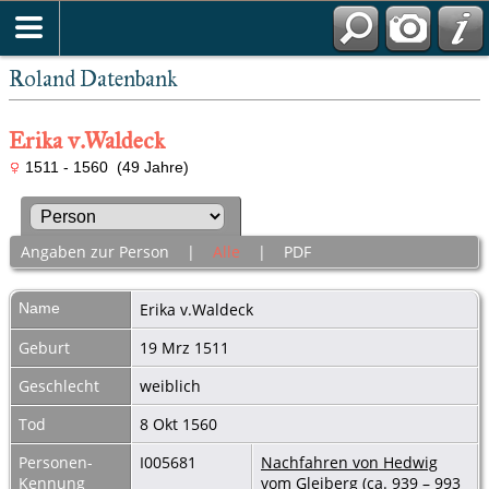
Roland Datenbank
Erika v.Waldeck
1511 - 1560 (49 Jahre)
Angaben zur Person
|
Alle
|
PDF
Name
Erika
v.Waldeck
Geburt
19 Mrz 1511
Geschlecht
weiblich
Tod
8 Okt 1560
Personen-
I005681
Nachfahren von Hedwig
Kennung
vom Gleiberg (ca. 939 – 993