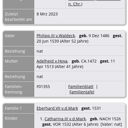
n. Chr.)
Zuletzt
8 Mrz 2023
bearbeitet am
Vater
Philipp.III v.Waldeck
,
geb.
9 Dez 1486
gest.
20 Jun 1539 (Alter 52 Jahre)
Beziehung
nat
Mutter
Adelheid v.Hoya
,
geb.
CA.1472
gest.
11
Apr 1513 (Alter 41 Jahre)
Beziehung
nat
Familien-
F01355
Familienblatt
|
Kennung
Familientafel
Familie 1
Eberhard.VII v.d.Mark
gest.
1531
Kinder
1.
Catharina.III v.d.Mark
,
geb.
NACH 1526
gest.
VOR 1532 (Alter 6 Jahre) [Vater: nat]