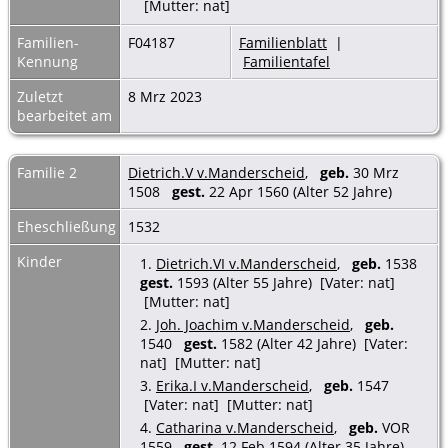
[Mutter: nat]
Familien-
F04187
Familienblatt
|
Kennung
Familientafel
Zuletzt
8 Mrz 2023
bearbeitet am
Familie 2
Dietrich.V v.Manderscheid
,
geb.
30 Mrz
1508
gest.
22 Apr 1560 (Alter 52 Jahre)
Eheschließung
1532
Kinder
1.
Dietrich.VI v.Manderscheid
,
geb.
1538
gest.
1593 (Alter 55 Jahre) [Vater: nat]
[Mutter: nat]
2.
Joh. Joachim v.Manderscheid
,
geb.
1540
gest.
1582 (Alter 42 Jahre) [Vater:
nat] [Mutter: nat]
3.
Erika.I v.Manderscheid
,
geb.
1547
[Vater: nat] [Mutter: nat]
4.
Catharina v.Manderscheid
,
geb.
VOR
1559
gest.
12 Feb 1594 (Alter 35 Jahre)