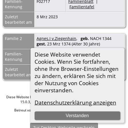
Familien-
F02717
Familienblatt
|
Kennung
Familientafel
Zuletzt
8 Mrz 2023
bearbeitet am
Familie 2
Agnes.I v.Ziegenhain
,
geb.
NACH 1344
gest.
23 Mrz 1374 (Alter 30 Jahre)
Diese Website verwendet
Familien-
F04514
Familienblatt
|
Kennung
Familientafel
Cookies. Wenn Sie fortfahren,
ohne Ihre Browser-Einstellungen
Zuletzt
8 Mrz 2023
bearbeitet am
zu ändern, erklären Sie sich mit
der Nutzung von Cookies
einverstanden.
Diese Website läuft mit
The Next Generation of Genealogy Sitebuilding
v.
Datenschutzerklärung anzeigen
15.0.3, programmiert von Darrin Lythgoe © 2001-2026.
Betreut von
Roland zu Dortmund e.V.
. |
Datenschutzerklärung
.
Verstanden
Hier geht es zum Impressum
Zur Desktop-Webseite wechseln