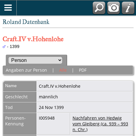
Roland Datenbank
Craft.IV v.Hohenlohe
- 1399
Angaben zur Person
|
Alle
|
PDF
Name
Craft.IV
v.Hohenlohe
Geschlecht
männlich
Tod
24 Nov 1399
Personen-
I005948
Nachfahren von Hedwig
Kennung
vom Gleiberg (ca. 939 – 993
n. Chr.)