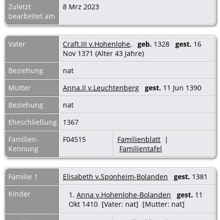
Zuletzt
8 Mrz 2023
bearbeitet am
Vater
Craft.III v.Hohenlohe
,
geb.
1328
gest.
16
Nov 1371 (Alter 43 Jahre)
Beziehung
nat
Mutter
Anna.II v.Leuchtenberg
gest.
11 Jun 1390
Beziehung
nat
Eheschließung
1367
Familien-
F04515
Familienblatt
|
Kennung
Familientafel
Familie 1
Elisabeth v.Sponheim-Bolanden
gest.
1381
Kinder
1.
Anna v.Hohenlohe-Bolanden
gest.
11
Okt 1410 [Vater: nat] [Mutter: nat]