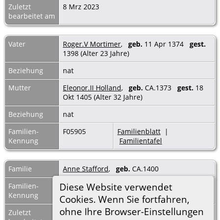
Zuletzt
8 Mrz 2023
bearbeitet am
Vater
Roger.V Mortimer
,
geb.
11 Apr 1374
gest.
1398 (Alter 23 Jahre)
Beziehung
nat
Mutter
Eleonor.II Holland
,
geb.
CA.1373
gest.
18
Okt 1405 (Alter 32 Jahre)
Beziehung
nat
Familien-
F05905
Familienblatt
|
Kennung
Familientafel
Familie
Anne Stafford
,
geb.
CA.1400
Diese Website verwendet
Familien-
F34542
Familienblatt
|
Kennung
Familientafel
Cookies. Wenn Sie fortfahren,
ohne Ihre Browser-Einstellungen
Zuletzt
8 Mrz 2023