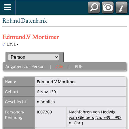
Roland Datenbank
Edmund.V Mortimer
1391 -
Angaben zur Person
|
Alle
|
PDF
Name
Edmund.V
Mortimer
Geburt
6 Nov 1391
Geschlecht
männlich
Personen-
I007360
Nachfahren von Hedwig
Kennung
vom Gleiberg (ca. 939 – 993
n. Chr.)