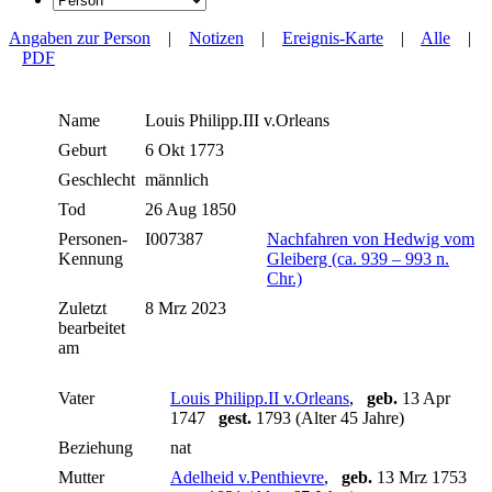
Angaben zur Person
|
Notizen
|
Ereignis-Karte
|
Alle
|
PDF
Name
Louis Philipp.III
v.Orleans
Geburt
6 Okt 1773
Geschlecht
männlich
Tod
26 Aug 1850
Personen-
I007387
Nachfahren von Hedwig vom
Kennung
Gleiberg (ca. 939 – 993 n.
Chr.)
Zuletzt
8 Mrz 2023
bearbeitet
am
Vater
Louis Philipp.II v.Orleans
,
geb.
13 Apr
1747
gest.
1793 (Alter 45 Jahre)
Beziehung
nat
Mutter
Adelheid v.Penthievre
,
geb.
13 Mrz 1753