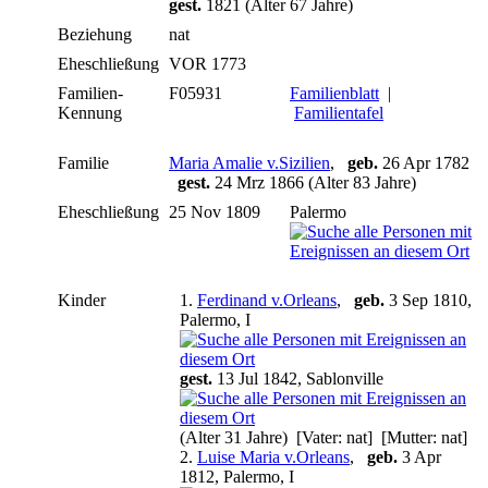
gest.
1821 (Alter 67 Jahre)
Beziehung
nat
Eheschließung
VOR 1773
Familien-
F05931
Familienblatt
|
Kennung
Familientafel
Familie
Maria Amalie v.Sizilien
,
geb.
26 Apr 1782
gest.
24 Mrz 1866 (Alter 83 Jahre)
Eheschließung
25 Nov 1809
Palermo
Kinder
1.
Ferdinand v.Orleans
,
geb.
3 Sep 1810,
Palermo, I
gest.
13 Jul 1842, Sablonville
(Alter 31 Jahre) [Vater: nat] [Mutter: nat]
2.
Luise Maria v.Orleans
,
geb.
3 Apr
1812, Palermo, I