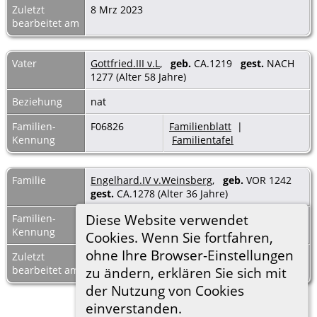
Zuletzt
8 Mrz 2023
bearbeitet am
Vater
Gottfried.III v.L
,
geb.
CA.1219
gest.
NACH
1277 (Alter 58 Jahre)
Beziehung
nat
Familien-
F06826
Familienblatt
|
Kennung
Familientafel
Familie
Engelhard.IV v.Weinsberg
,
geb.
VOR 1242
gest.
CA.1278 (Alter 36 Jahre)
Diese Website verwendet
Familien-
F05790
Familienblatt
|
Kennung
Familientafel
Cookies. Wenn Sie fortfahren,
ohne Ihre Browser-Einstellungen
Zuletzt
8 Mrz 2023
bearbeitet am
zu ändern, erklären Sie sich mit
der Nutzung von Cookies
einverstanden.