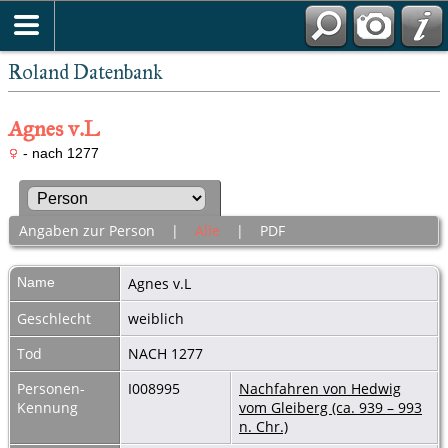
Roland Datenbank
Agnes v.L
- nach 1277
Angaben zur Person
|
Alle
|
PDF
Name
Agnes
v.L
Geschlecht
weiblich
Tod
NACH 1277
Personen-
I008995
Nachfahren von Hedwig
Kennung
vom Gleiberg (ca. 939 – 993
n. Chr.)