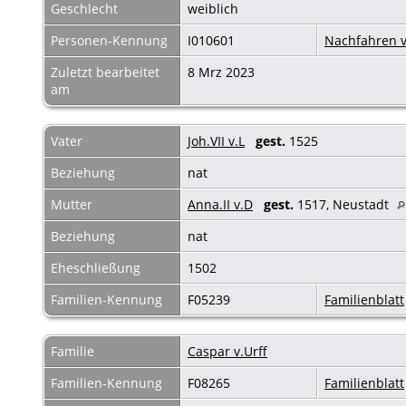
Geschlecht
weiblich
Personen-Kennung
I010601
Nachfahren v
Zuletzt bearbeitet
8 Mrz 2023
am
Vater
Joh.VII v.L
gest.
1525
Beziehung
nat
Mutter
Anna.II v.D
gest.
1517, Neustadt
Beziehung
nat
Eheschließung
1502
Familien-Kennung
F05239
Familienblatt
Familie
Caspar v.Urff
Familien-Kennung
F08265
Familienblatt