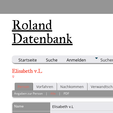
Roland
Datenbank
Startseite
Suche
Anmelden
Suche
Elisabeth v.L
Person
Vorfahren
Nachkommen
Verwandtsch
Angaben zur Person
|
Alle
|
PDF
Name
Elisabeth
v.L