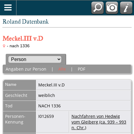
Roland Datenbank
Meckel.III v.D
- nach 1336
Angaben zur Person
|
Alle
|
PDF
Name
Meckel.III
v.D
Geschlecht
weiblich
Tod
NACH 1336
Personen-
I012659
Nachfahren von Hedwig
Kennung
vom Gleiberg (ca. 939 – 993
n. Chr.)