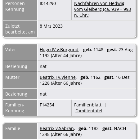
Personen-
I014290
Nachfahren von Hedwig
Kennung
vom Gleiberg (ca. 939 – 993
n. Chr.)
Zuletzt
8 Mrz 2023
bearbeitet am
Vater
Hugo.IV v.Burgund
,
geb.
1148
gest.
23 Aug
1192 (Alter 44 Jahre)
Beziehung
nat
Mutter
Beatrix.I v.Vienne
,
geb.
1162
gest.
16 Dez
1228 (Alter 66 Jahre)
Beziehung
nat
Familien-
F14254
Familienblatt
|
Kennung
Familientafel
Familie
Beatrix v.Sabran
,
geb.
1182
gest.
NACH
1248 (Alter 66 Jahre)