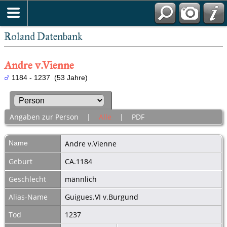
Roland Datenbank
Andre v.Vienne
1184 - 1237 (53 Jahre)
Angaben zur Person
|
Alle
|
PDF
Name
Andre
v.Vienne
Geburt
CA.1184
Geschlecht
männlich
Alias-Name
Guigues.VI v.Burgund
Tod
1237