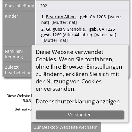
Eheschließung
1202
Kinder
1.
Beatrix v.Albon
,
geb.
CA.1205 [Vater:
nat] [Mutter: nat]
2.
Guigues v.Grenoble
,
geb.
CA.1225
gest.
1269 (Alter 44 Jahre) [Vater: nat]
[Mutter: nat]
Diese Website verwendet
Familien-
F26021
Familienblatt
|
Kennung
Familientafel
Cookies. Wenn Sie fortfahren,
ohne Ihre Browser-Einstellungen
Zuletzt
8 Mrz 2023
bearbeitet am
zu ändern, erklären Sie sich mit
der Nutzung von Cookies
einverstanden.
Diese Website läuft mit
The Next Generation of Genealogy Sitebuilding
v.
Datenschutzerklärung anzeigen
15.0.3, programmiert von Darrin Lythgoe © 2001-2026.
Betreut von
Roland zu Dortmund e.V.
. |
Datenschutzerklärung
.
Verstanden
Hier geht es zum Impressum
Zur Desktop-Webseite wechseln