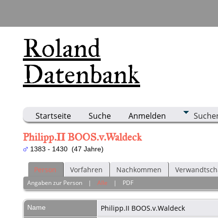
Roland
Datenbank
Startseite
Suche
Anmelden
Suche
Philipp.II BOOS.v.Waldeck
1383 - 1430 (47 Jahre)
Person
Vorfahren
Nachkommen
Verwandtsch
Angaben zur Person
|
Alle
|
PDF
Name
Philipp.II
BOOS.v.Waldeck