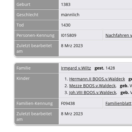
Geburt
1383
Geschlecht
männlich
Tod
1430
Personen-Kennung
I015809
Nachfahren v
Zuletzt bearbeitet
8 Mrz 2023
am
Familie
Irmgard v.Wiltz
gest.
1428
Kinder
1.
Hermann.II BOOS.v.Waldeck
g
2.
Mezze BOOS.v.Waldeck
,
geb.
V
3.
Joh.VIII BOOS.v.Waldeck
,
geb.
V
Familien-Kennung
F09438
Familienblatt
Zuletzt bearbeitet
8 Mrz 2023
am