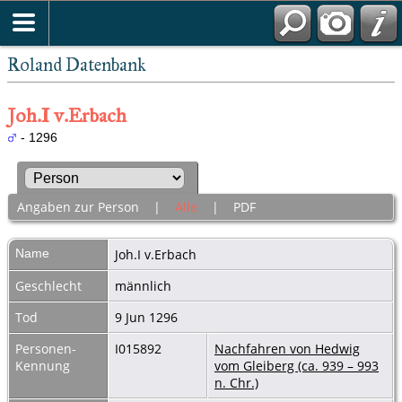
Roland Datenbank
Joh.I v.Erbach
- 1296
Angaben zur Person
|
Alle
|
PDF
Name
Joh.I
v.Erbach
Geschlecht
männlich
Tod
9 Jun 1296
Personen-
I015892
Nachfahren von Hedwig
Kennung
vom Gleiberg (ca. 939 – 993
n. Chr.)