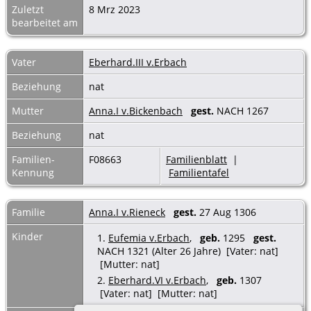
Zuletzt
8 Mrz 2023
bearbeitet am
Vater
Eberhard.III v.Erbach
Beziehung
nat
Mutter
Anna.I v.Bickenbach
gest.
NACH 1267
Beziehung
nat
Familien-
F08663
Familienblatt
|
Kennung
Familientafel
Familie
Anna.I v.Rieneck
gest.
27 Aug 1306
Kinder
1.
Eufemia v.Erbach
,
geb.
1295
gest.
NACH 1321 (Alter 26 Jahre) [Vater: nat]
[Mutter: nat]
2.
Eberhard.VI v.Erbach
,
geb.
1307
[Vater: nat] [Mutter: nat]