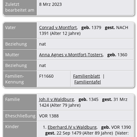
Zuletzt
8 Mrz 2023
bearbeitet am
Vater
Conrad v.Montfort
,
geb.
1379
gest.
NACH
1391 (Alter 12 Jahre)
Beziehung
nat
Mutter
Anna Agnes v.Montfort-Tosters
,
geb.
1360
Beziehung
nat
Familien-
F11660
Familienblatt
|
Kennung
Familientafel
Familie
Joh.II v.Waldburg
,
geb.
1345
gest.
31 Mrz
1424 (Alter 79 Jahre)
Eheschließung
VOR 1388
Kinder
1.
Eberhard.IV v.Waldburg
,
geb.
VOR 1390
gest.
22 Sep 1479 (Alter 89 Jahre) [Vater: