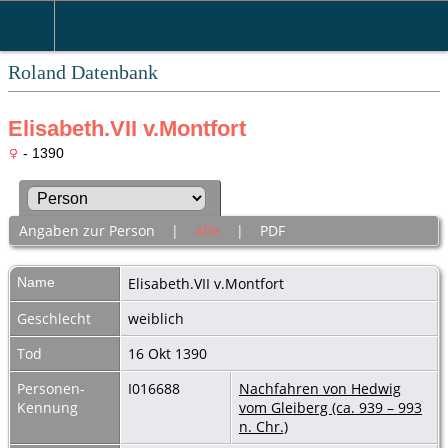
Roland Datenbank
Elisabeth.VII v.Montfort
- 1390
Angaben zur Person
|
Alle
|
PDF
Name
Elisabeth.VII
v.Montfort
Geschlecht
weiblich
Tod
16 Okt 1390
Personen-
I016688
Nachfahren von Hedwig
Kennung
vom Gleiberg (ca. 939 – 993
n. Chr.)