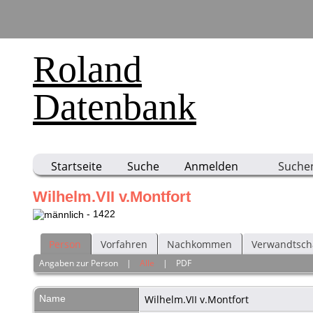
Roland
Datenbank
Startseite
Suche
Anmelden
Suche
Wilhelm.VII v.Montfort
- 1422
Person
Vorfahren
Nachkommen
Verwandtsch
Angaben zur Person
|
Alle
|
PDF
Name
Wilhelm.VII
v.Montfort