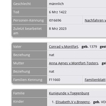
Geschlecht
männlich
Tod
6 Mrz 1422
Personen-Kennung
I016696
Nachfahren v
Zuletzt bearbeitet
8 Mrz 2023
am
Vater
Conrad v.Montfort
,
geb.
1379
ges
Beziehung
nat
Mutter
Anna Agnes v.Montfort-Tosters
,
ge
Beziehung
nat
Familien-Kennung
F11660
Familienblatt
Familie
Kunigunde v.Toggenburg
Kinder
1.
Elisabeth.V v.Bregenz
,
geb.
VO