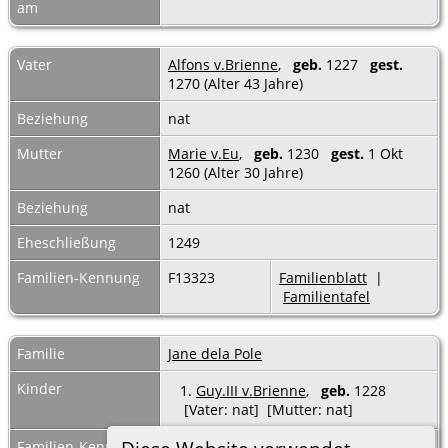
am
Vater
Alfons v.Brienne
,
geb.
1227
gest.
1270 (Alter 43 Jahre)
Beziehung
nat
Mutter
Marie v.Eu
,
geb.
1230
gest.
1 Okt
1260 (Alter 30 Jahre)
Beziehung
nat
Eheschließung
1249
Familien-Kennung
F13323
Familienblatt
|
Familientafel
Familie
Jane dela Pole
Kinder
1.
Guy.III v.Brienne
,
geb.
1228
[Vater: nat] [Mutter: nat]
Familien-Kennung
F13322
Familienblatt
|