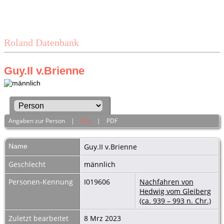
Roland Datenbank
Guy.II v.Brienne
Angaben zur Person
|
Alle
|
PDF
Name
Guy.II
v.Brienne
Geschlecht
männlich
Personen-Kennung
I019606
Nachfahren von
Hedwig vom Gleiberg
(ca. 939 – 993 n. Chr.)
Zuletzt bearbeitet
8 Mrz 2023