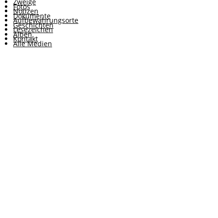
Zweige
Fotos
Notizen
Dokumente
Aufbewahrungsorte
Geschichten
Lesezeichen
Alben
Kontakt
Alle Medien