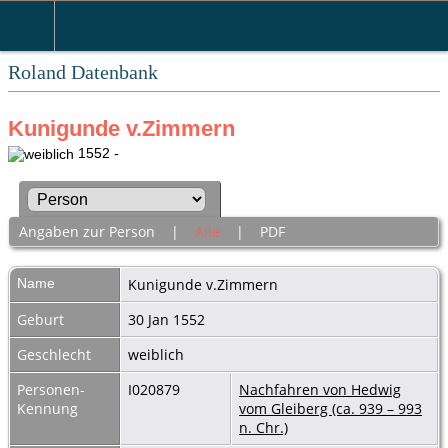
Roland Datenbank
Kunigunde v.Zimmern
1552 -
Angaben zur Person
|
Alle
|
PDF
Name
Kunigunde
v.Zimmern
Geburt
30 Jan 1552
Geschlecht
weiblich
Personen-
I020879
Nachfahren von Hedwig
Kennung
vom Gleiberg (ca. 939 – 993
n. Chr.)