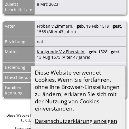
Zuletzt
8 Mrz 2023
bearbeitet am
Vater
Froben v.Zimmern
,
geb.
19 Feb 1519
gest.
1563 (Alter 43 Jahre)
Beziehung
nat
Mutter
Kunigunde.V v.Eberstein
,
geb.
1528
gest.
13 Aug 1575 (Alter 47 Jahre)
Beziehung
nat
Diese Website verwendet
Eheschließung
1544
Cookies. Wenn Sie fortfahren,
ohne Ihre Browser-Einstellungen
Familien-
F11596
Familienblatt
|
Kennung
Familientafel
zu ändern, erklären Sie sich mit
der Nutzung von Cookies
einverstanden.
Diese Website läuft mit
The Next Generation of Genealogy Sitebuilding
v.
Datenschutzerklärung anzeigen
15.0.3, programmiert von Darrin Lythgoe © 2001-2026.
Betreut von
Roland zu Dortmund e.V.
. |
Datenschutzerklärung
.