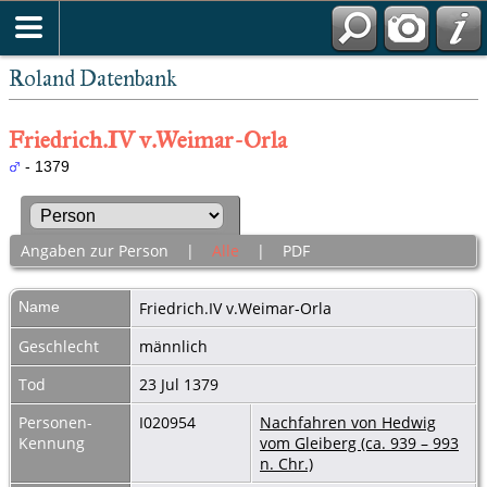
Roland Datenbank
Friedrich.IV v.Weimar-Orla
- 1379
Angaben zur Person
|
Alle
|
PDF
Name
Friedrich.IV
v.Weimar-Orla
Geschlecht
männlich
Tod
23 Jul 1379
Personen-
I020954
Nachfahren von Hedwig
Kennung
vom Gleiberg (ca. 939 – 993
n. Chr.)