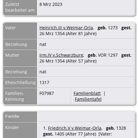
Zuletzt
8 Mrz 2023
bearbeitet am
Vater
Heinrich.III v.Weimar-Orla
,
geb.
1273
gest.
26 Mrz 1354 (Alter 81 Jahre)
Beziehung
nat
Mutter
Irm.IV v.Schwarzburg
,
geb.
VOR 1297
gest.
26 Mrz 1354 (Alter 57 Jahre)
Beziehung
nat
Eheschließung
1317
Familien-
F07987
Familienblatt
|
Kennung
Familientafel
Familie
Kinder
1.
Friedrich.V v.Weimar-Orla
,
geb.
1328
gest.
1405 (Alter 77 Jahre) [Vater: