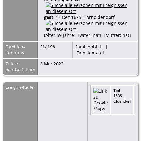
gest.
18 Dez 1675, Hornoldendorf
(Alter 59 Jahre) [Vater: nat] [Mutter: nat]
Familien-
F14198
Familienblatt
|
Kennung
Familientafel
Zuletzt
8 Mrz 2023
bearbeitet am
Ereignis-Karte
Tod
-
1635 -
Oldendorf