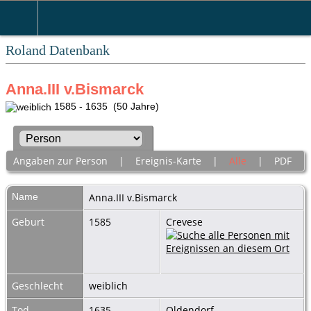
Roland Datenbank
Anna.III v.Bismarck
1585 - 1635 (50 Jahre)
Angaben zur Person
|
Ereignis-Karte
|
Alle
|
PDF
Name
Anna.III
v.Bismarck
Geburt
1585
Crevese
Geschlecht
weiblich
Tod
1635
Oldendorf