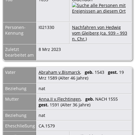
Personen-
I021330
Nachfahren von Hedwig
Kennung
vom Gleiberg (ca. 939 – 993
n. Chr.)
Zuletzt
8 Mrz 2023
bearbeitet am
Vater
Abraham v.Bismarck
,
geb.
1543
gest.
19
Mrz 1589 (Alter 46 Jahre)
Beziehung
nat
Mutter
Anna.II v.Flechtingen
,
geb.
NACH 1555
gest.
1591 (Alter 36 Jahre)
Beziehung
nat
Eheschließung
CA.1579