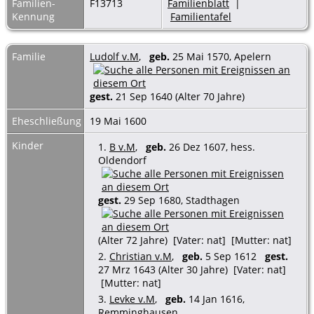
Familien-
F13713
Familienblatt
|
Kennung
Familientafel
Familie
Ludolf v.M
,
geb.
25 Mai 1570, Apelern
gest.
21 Sep 1640 (Alter 70 Jahre)
Eheschließung
19 Mai 1600
Kinder
1.
B v.M
,
geb.
26 Dez 1607, hess.
Oldendorf
gest.
29 Sep 1680, Stadthagen
(Alter 72 Jahre) [Vater: nat] [Mutter: nat]
2.
Christian v.M
,
geb.
5 Sep 1612
gest.
27 Mrz 1643 (Alter 30 Jahre) [Vater: nat]
[Mutter: nat]
3.
Levke v.M
,
geb.
14 Jan 1616,
Remminghausen