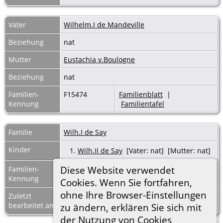
Vater
Wilhelm.I de Mandeville
Beziehung
nat
Mutter
Eustachia v.Boulogne
Beziehung
nat
Familien-
F15474
Familienblatt
|
Kennung
Familientafel
Familie
Wilh.I de Say
Kinder
1.
Wilh.II de Say
[Vater: nat] [Mutter: nat]
Diese Website verwendet
Familien-
F15477
Familienblatt
|
Kennung
Familientafel
Cookies. Wenn Sie fortfahren,
ohne Ihre Browser-Einstellungen
Zuletzt
8 Mrz 2023
bearbeitet am
zu ändern, erklären Sie sich mit
der Nutzung von Cookies