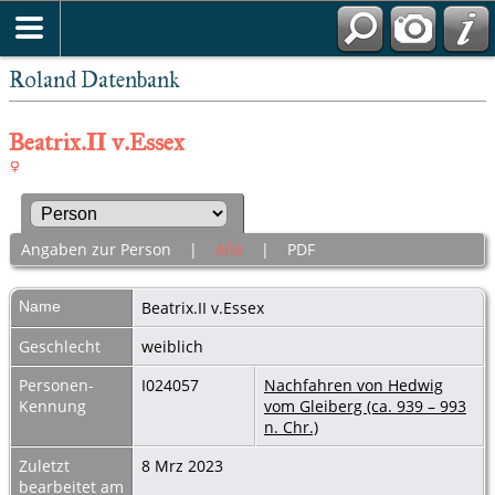
Roland Datenbank
Beatrix.II v.Essex
Angaben zur Person
|
Alle
|
PDF
Name
Beatrix.II
v.Essex
Geschlecht
weiblich
Personen-
I024057
Nachfahren von Hedwig
Kennung
vom Gleiberg (ca. 939 – 993
n. Chr.)
Zuletzt
8 Mrz 2023
bearbeitet am