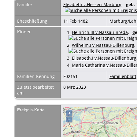
Familie
Elisabeth v.Hessen-Marburg
,
geb.
Eheschließung
11 Feb 1482
Marburg/La
Kinder
1.
Heinrich.III v.Nassau-Breda
,
ge
2.
Wilhelm.I v.Nassau-Dillenburg
3.
Elisabeth.I v.Nassau-Dillenburg
4.
Maria Catharina v.Nassau-Dill
Familien-Kennung
F02151
Familienblatt
Zuletzt bearbeitet
8 Mrz 2023
am
Ereignis-Karte
+
–