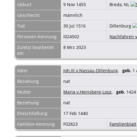
Geburt
9 Nov 1455
Breda, NL
Geschlecht
männlich
Tod
30 Jul 1516
Dillenburg
Personen-Kennung
I024502
Nachfahren v
Zuletzt bearbeitet
8 Mrz 2023
am
Vater
Joh.III v.Nassau-Dillenburg
,
geb.
1 
Beziehung
nat
Mutter
Maria v.Heinsberg-Looz
,
geb.
142
Beziehung
nat
Eheschließung
17 Feb 1440
Familien-Kennung
F02823
Familienblatt