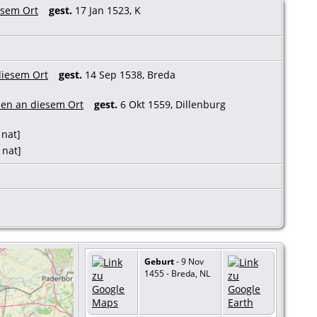
gest.
17 Jan 1523, K
gest.
14 Sep 1538, Breda
gest.
6 Okt 1559, Dillenburg
 nat]
 nat]
Geburt
- 9 Nov
1455 - Breda, NL