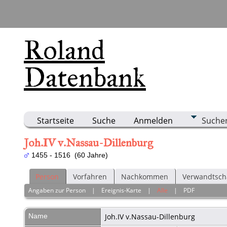
Roland
Datenbank
Startseite
Suche
Anmelden
Suche
Joh.IV v.Nassau-Dillenburg
1455 - 1516 (60 Jahre)
Person
Vorfahren
Nachkommen
Verwandtsch
Angaben zur Person
|
Ereignis-Karte
|
Alle
|
PDF
Name
Joh.IV
v.Nassau-Dillenburg