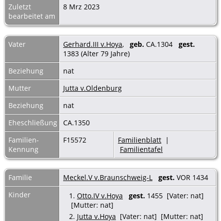
Zuletzt
8 Mrz 2023
bearbeitet am
Vater
Gerhard.III v.Hoya
,
geb.
CA.1304
gest.
1383 (Alter 79 Jahre)
Beziehung
nat
Mutter
Jutta v.Oldenburg
Beziehung
nat
Eheschließung
CA.1350
Familien-
F15572
Familienblatt
|
Kennung
Familientafel
Familie
Meckel.V v.Braunschweig-L
gest.
VOR 1434
Kinder
1.
Otto.IV v.Hoya
gest.
1455 [Vater: nat]
[Mutter: nat]
2.
Jutta v.Hoya
[Vater: nat] [Mutter: nat]