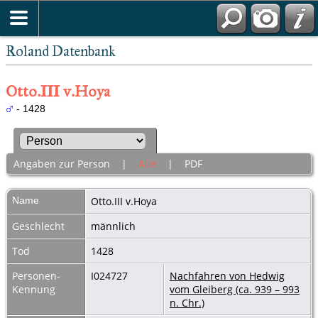
Roland Datenbank
Otto.III v.Hoya
- 1428
Angaben zur Person
|
Alle
|
PDF
Name
Otto.III
v.Hoya
Geschlecht
männlich
Tod
1428
Personen-
I024727
Nachfahren von Hedwig
Kennung
vom Gleiberg (ca. 939 – 993
n. Chr.)