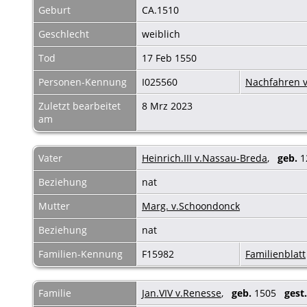
Geburt
CA.1510
Geschlecht
weiblich
Tod
17 Feb 1550
Personen-Kennung
I025560
Nachfahren v
Zuletzt bearbeitet
8 Mrz 2023
am
Vater
Heinrich.III v.Nassau-Breda
,
geb.
1
Beziehung
nat
Mutter
Marg. v.Schoondonck
Beziehung
nat
Familien-Kennung
F15982
Familienblatt
Familie
Jan.VIV v.Renesse
,
geb.
1505
gest.