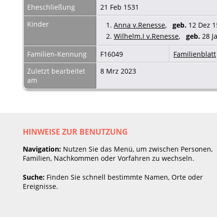
Eheschließung
21 Feb 1531
Kinder
1.
Anna v.Renesse
,
geb.
12 Dez 
2.
Wilhelm.I v.Renesse
,
geb.
28 Ja
Familien-Kennung
F16049
Familienblatt
Zuletzt bearbeitet
8 Mrz 2023
am
HINWEISE ZUR BENUTZUNG
Navigation:
Nutzen Sie das Menü, um zwischen Personen,
Familien, Nachkommen oder Vorfahren zu wechseln.
Suche:
Finden Sie schnell bestimmte Namen, Orte oder
Ereignisse.