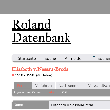
Roland
Datenbank
Startseite
Suche
Anmelden
Suche
Elisabeth v.Nassau-Breda
1510 - 1550 (40 Jahre)
Person
Vorfahren
Nachkommen
Verwandtsch
Angaben zur Person
|
Alle
|
PDF
Name
Elisabeth
v.Nassau-Breda