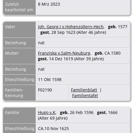
Zuletzt
8 Mrz 2023
bearbeitet am
Vater
Joh. Georg.I v.Hohenzollern-Hech
,
geb.
1577
gest.
28 Sep 1623 (Alter 46 Jahre)
Beziehung
nat
Mutter
Franziska v.Salm-Neuburg
,
geb.
CA.1580
gest.
14 Dez 1619 (Alter 39 Jahre)
Beziehung
nat
Eheschließung
11 Okt 1598
Familien-
F02190
Familienblatt
|
Kennung
Familientafel
Familie
Hugo v.K
,
geb.
26 Feb 1596
gest.
1666
(Alter 69 Jahre)
Eheschließung
CA.10 Nov 1625