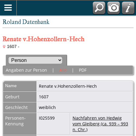
Roland Datenbank
Renate v.Hohenzollern-Hech
1607 -
Angaben zur Person
|
Alle
|
PDF
Name
Renate
v.Hohenzollern-Hech
Geburt
1607
Geschlecht
weiblich
Personen-
I025599
Nachfahren von Hedwig
Kennung
vom Gleiberg (ca. 939 – 993
n. Chr.)