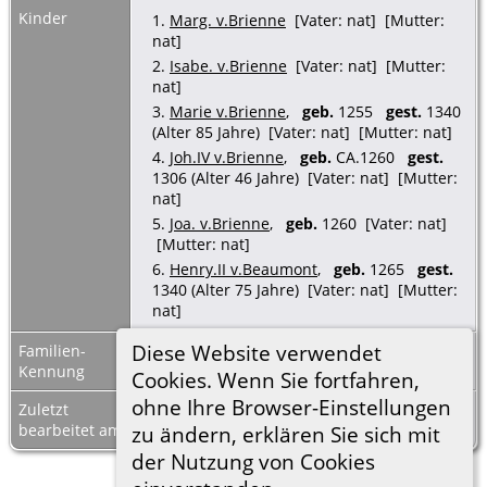
Kinder
1.
Marg. v.Brienne
[Vater: nat] [Mutter:
nat]
2.
Isabe. v.Brienne
[Vater: nat] [Mutter:
nat]
3.
Marie v.Brienne
,
geb.
1255
gest.
1340
(Alter 85 Jahre) [Vater: nat] [Mutter: nat]
4.
Joh.IV v.Brienne
,
geb.
CA.1260
gest.
1306 (Alter 46 Jahre) [Vater: nat] [Mutter:
nat]
5.
Joa. v.Brienne
,
geb.
1260 [Vater: nat]
[Mutter: nat]
6.
Henry.II v.Beaumont
,
geb.
1265
gest.
1340 (Alter 75 Jahre) [Vater: nat] [Mutter:
nat]
Diese Website verwendet
Familien-
F09389
Familienblatt
|
Kennung
Familientafel
Cookies. Wenn Sie fortfahren,
ohne Ihre Browser-Einstellungen
Zuletzt
8 Mrz 2023
bearbeitet am
zu ändern, erklären Sie sich mit
der Nutzung von Cookies