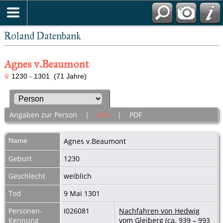
Roland Datenbank
Agnes v.Beaumont
1230 - 1301 (71 Jahre)
Angaben zur Person
|
Alle
|
PDF
Name
Agnes
v.Beaumont
Geburt
1230
Geschlecht
weiblich
Tod
9 Mai 1301
Personen-
I026081
Nachfahren von Hedwig
Kennung
vom Gleiberg (ca. 939 – 993