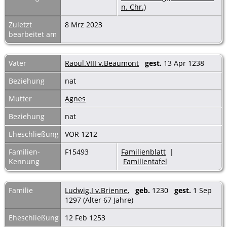
n. Chr.)
Zuletzt
8 Mrz 2023
bearbeitet am
Vater
Raoul.VIII v.Beaumont
gest.
13 Apr 1238
Beziehung
nat
Mutter
Agnes
Beziehung
nat
Eheschließung
VOR 1212
Familien-
F15493
Familienblatt
|
Kennung
Familientafel
Familie
Ludwig.I v.Brienne
,
geb.
1230
gest.
1 Sep
1297 (Alter 67 Jahre)
Eheschließung
12 Feb 1253