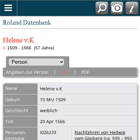
Roland Datenbank
Helene v.K
1509 - 1566 (57 Jahre)
Angaben zur Person
|
Alle
|
PDF
Name
Helene
v.K
Geburt
15 Mrz 1509
Geschlecht
weiblich
Tod
20 Apr 1566
Personen-
I026233
Nachfahren von Hedwig
Kennung
vom Gleiberg (ca. 939 – 993