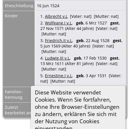
Eheschließung
16 Jun 1524
Kinder
1.
Albrecht v.L
[Vater: nat] [Mutter: nat]
2.
Wolfgang.I v.L
,
geb.
6 Mrz 1527
gest.
27 Nov 1571 (Alter 44 Jahre) [Vater: nat]
[Mutter: nat]
3.
Friedrich.II v.L
,
geb.
22 Aug 1528
gest.
5 Jun 1569 (Alter 40 Jahre) [Vater: nat]
[Mutter: nat]
4.
Ludwig.III v.L
,
geb.
17 Feb 1530
gest.
13 Mrz 1611 (Alter 81 Jahre) [Vater: nat]
[Mutter: nat]
5.
Ernestine.I v.L
,
geb.
3 Apr 1531 [Vater:
nat] [Mutter: nat]
Diese Website verwendet
Familien-
F23660
Familienblatt
|
Kennung
Familientafel
Cookies. Wenn Sie fortfahren,
ohne Ihre Browser-Einstellungen
Zuletzt
8 Mrz 2023
bearbeitet am
zu ändern, erklären Sie sich mit
der Nutzung von Cookies
einverstanden.