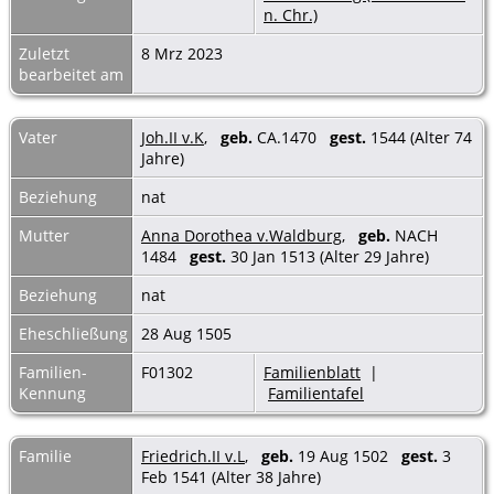
n. Chr.)
Zuletzt
8 Mrz 2023
bearbeitet am
Vater
Joh.II v.K
,
geb.
CA.1470
gest.
1544 (Alter 74
Jahre)
Beziehung
nat
Mutter
Anna Dorothea v.Waldburg
,
geb.
NACH
1484
gest.
30 Jan 1513 (Alter 29 Jahre)
Beziehung
nat
Eheschließung
28 Aug 1505
Familien-
F01302
Familienblatt
|
Kennung
Familientafel
Familie
Friedrich.II v.L
,
geb.
19 Aug 1502
gest.
3
Feb 1541 (Alter 38 Jahre)