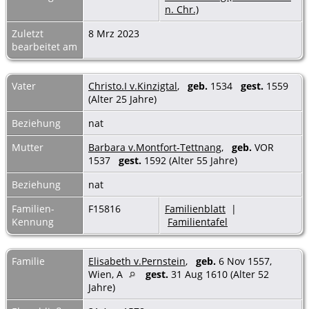
n. Chr.)
Zuletzt
8 Mrz 2023
bearbeitet am
Vater
Christo.I v.Kinzigtal
,
geb.
1534
gest.
1559
(Alter 25 Jahre)
Beziehung
nat
Mutter
Barbara v.Montfort-Tettnang
,
geb.
VOR
1537
gest.
1592 (Alter 55 Jahre)
Beziehung
nat
Familien-
F15816
Familienblatt
|
Kennung
Familientafel
Familie
Elisabeth v.Pernstein
,
geb.
6 Nov 1557,
Wien, A
gest.
31 Aug 1610 (Alter 52
Jahre)