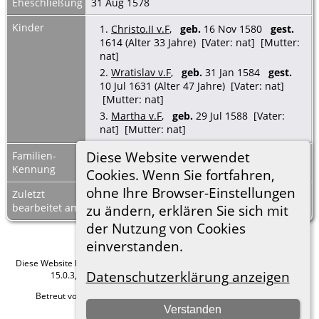
Eheschließung
31 Aug 1578
Kinder
1.
Christo.II v.F
,
geb.
16 Nov 1580
gest.
1614 (Alter 33 Jahre) [Vater: nat] [Mutter:
nat]
2.
Wratislav v.F
,
geb.
31 Jan 1584
gest.
10 Jul 1631 (Alter 47 Jahre) [Vater: nat]
[Mutter: nat]
3.
Martha v.F
,
geb.
29 Jul 1588 [Vater:
nat] [Mutter: nat]
Diese Website verwendet
Familien-
F27365
Familienblatt
|
Kennung
Familientafel
Cookies. Wenn Sie fortfahren,
ohne Ihre Browser-Einstellungen
Zuletzt
8 Mrz 2023
bearbeitet am
zu ändern, erklären Sie sich mit
der Nutzung von Cookies
einverstanden.
Diese Website läuft mit
The Next Generation of Genealogy Sitebuilding
v.
Datenschutzerklärung anzeigen
15.0.3, programmiert von Darrin Lythgoe © 2001-2026.
Betreut von
Roland zu Dortmund e.V.
. |
Datenschutzerklärung
.
Verstanden
Hier geht es zum Impressum