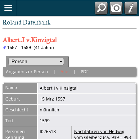
Roland Datenbank
Albert.I v.Kinzigtal
1557 - 1599 (41 Jahre)
Angaben zur Person
|
Alle
|
PDF
Name
Albert.I
v.Kinzigtal
Geburt
15 Mrz 1557
Geschlecht
männlich
Tod
1599
Personen-
I026513
Nachfahren von Hedwig
Kennung
vom Gleiberg (ca. 939 – 993