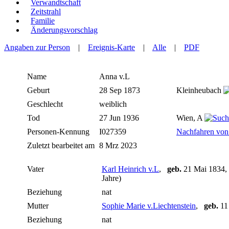
Verwandtschaft
Zeitstrahl
Familie
Änderungsvorschlag
Angaben zur Person
|
Ereignis-Karte
|
Alle
|
PDF
Name
Anna
v.L
Geburt
28 Sep 1873
Kleinheubach
Geschlecht
weiblich
Tod
27 Jun 1936
Wien, A
Personen-Kennung
I027359
Nachfahren von 
Zuletzt bearbeitet am
8 Mrz 2023
Vater
Karl Heinrich v.L
,
geb.
21 Mai 1834,
Jahre)
Beziehung
nat
Mutter
Sophie Marie v.Liechtenstein
,
geb.
11 
Beziehung
nat